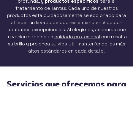
profunda, y
productos específicos
para el
tratamiento de llantas. Cada uno de nuestros
productos está cuidadosamente seleccionado para
ofrecer un lavado de coches a mano en Vigo con
acabados excepcionales. Al elegirnos, aseguras que
tu vehículo reciba un
cuidado profesional
que resalta
su brillo y prolonga su vida útil, manteniendo los más
altos estándares en cada detalle.
Servicios que ofrecemos para
la limpieza integral de tu
coche en Vigo